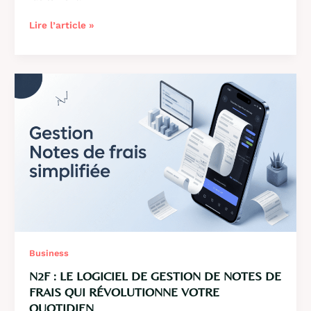
Ten’Up
Lire l’article »
:
la
plateforme
digitale
de
la
FFT
pour
tous
les
joueurs
de
tennis,
padel
et
Business
beach
tennis
N2F : LE LOGICIEL DE GESTION DE NOTES DE
FRAIS QUI RÉVOLUTIONNE VOTRE
QUOTIDIEN