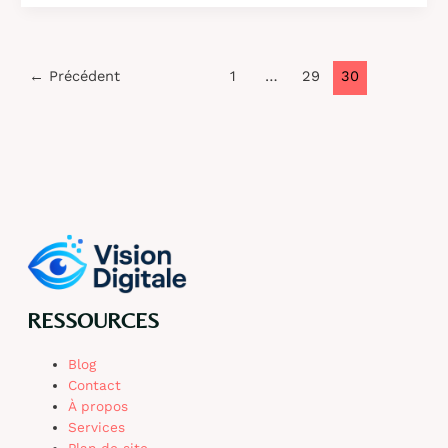
:
comment
accéder
et
←
Précédent
1
…
29
30
utiliser
votre
coffre-
fort
numérique
RH
RESSOURCES
Blog
Contact
À propos
Services