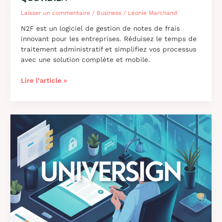
Laisser un commentaire
/
Business
/
Léonie Marchand
N2F est un logiciel de gestion de notes de frais
innovant pour les entreprises. Réduisez le temps de
traitement administratif et simplifiez vos processus
avec une solution complète et mobile.
N2F
Lire l’article »
:
le
logiciel
de
gestion
de
notes
de
frais
qui
révolutionne
votre
quotidien