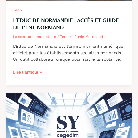
Tech
L’EDUC DE NORMANDIE : ACCÈS ET GUIDE
DE L’ENT NORMAND
Laisser un commentaire
/
Tech
/
Léonie Marchand
L’Educ de Normandie est l’environnement numérique
officiel pour les établissements scolaires normands.
Un outil collaboratif unique pour suivre la scolarité.
L’educ
Lire l’article »
de
Normandie
:
accès
et
guide
de
l’ENT
normand