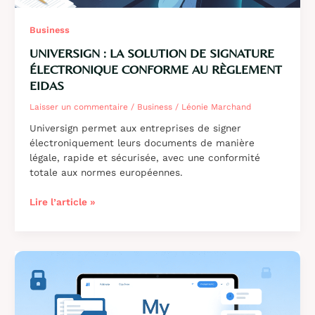
Business
UNIVERSIGN : LA SOLUTION DE SIGNATURE
ÉLECTRONIQUE CONFORME AU RÈGLEMENT
EIDAS
Laisser un commentaire
/
Business
/
Léonie Marchand
Universign permet aux entreprises de signer
électroniquement leurs documents de manière
légale, rapide et sécurisée, avec une conformité
totale aux normes européennes.
Universign
Lire l’article »
:
la
solution
de
signature
électronique
conforme