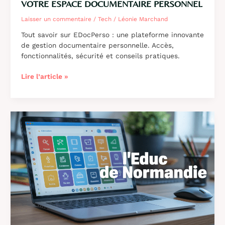
VOTRE ESPACE DOCUMENTAIRE PERSONNEL
Laisser un commentaire
/
Tech
/
Léonie Marchand
Tout savoir sur EDocPerso : une plateforme innovante
de gestion documentaire personnelle. Accès,
fonctionnalités, sécurité et conseils pratiques.
EDocPerso
Lire l’article »
:
accès
et
utilisation
de
votre
espace
documentaire
personnel