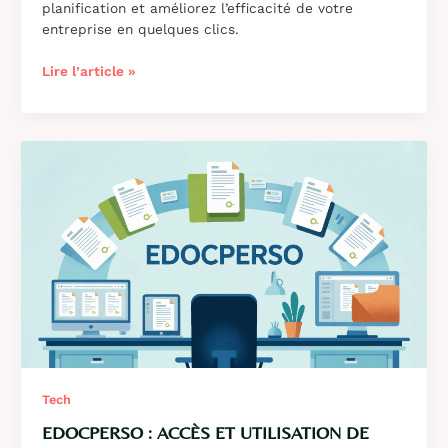
planification et améliorez l’efficacité de votre
entreprise en quelques clics.
Skello
Lire l’article »
:
solution
de
planification
et
gestion
RH
pour
optimiser
votre
entreprise
Tech
EDOCPERSO : ACCÈS ET UTILISATION DE