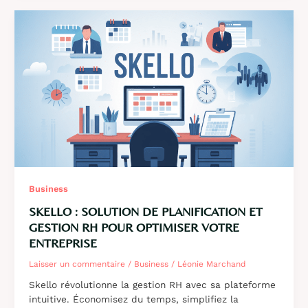
guide
complet
de
la
solution
française
d’email
marketing
et
CRM
Business
SKELLO : SOLUTION DE PLANIFICATION ET
GESTION RH POUR OPTIMISER VOTRE
ENTREPRISE
Laisser un commentaire
/
Business
/
Léonie Marchand
Skello révolutionne la gestion RH avec sa plateforme
intuitive. Économisez du temps, simplifiez la