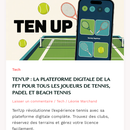
solution
complète
de
dématérialisation
pour
votre
entreprise
Tech
TEN’UP : LA PLATEFORME DIGITALE DE LA
FFT POUR TOUS LES JOUEURS DE TENNIS,
PADEL ET BEACH TENNIS
Laisser un commentaire
/
Tech
/
Léonie Marchand
Ten’Up révolutionne l’expérience tennis avec sa
plateforme digitale complète. Trouvez des clubs,
réservez des terrains et gérez votre licence
facilement.