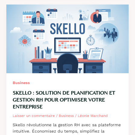
guide
complet
de
la
solution
française
d’email
marketing
et
CRM
Business
SKELLO : SOLUTION DE PLANIFICATION ET
GESTION RH POUR OPTIMISER VOTRE
ENTREPRISE
Laisser un commentaire
/
Business
/
Léonie Marchand
Skello révolutionne la gestion RH avec sa plateforme
intuitive. Économisez du temps, simplifiez la