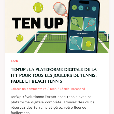
solution
complète
de
dématérialisation
pour
votre
entreprise
Tech
TEN’UP : LA PLATEFORME DIGITALE DE LA
FFT POUR TOUS LES JOUEURS DE TENNIS,
PADEL ET BEACH TENNIS
Laisser un commentaire
/
Tech
/
Léonie Marchand
Ten’Up révolutionne l’expérience tennis avec sa
plateforme digitale complète. Trouvez des clubs,
réservez des terrains et gérez votre licence
facilement.