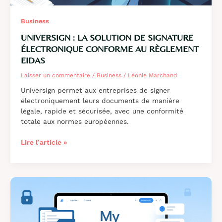
Business
UNIVERSIGN : LA SOLUTION DE SIGNATURE
ÉLECTRONIQUE CONFORME AU RÈGLEMENT
EIDAS
Laisser un commentaire
/
Business
/
Léonie Marchand
Universign permet aux entreprises de signer
électroniquement leurs documents de manière
légale, rapide et sécurisée, avec une conformité
totale aux normes européennes.
Universign
Lire l’article »
:
la
solution
de
signature
électronique
conforme