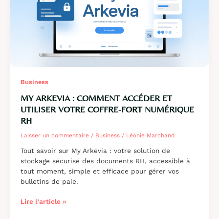
au
règlement
eIDAS
Business
MY ARKEVIA : COMMENT ACCÉDER ET
UTILISER VOTRE COFFRE-FORT NUMÉRIQUE
RH
Laisser un commentaire
/
Business
/
Léonie Marchand
Tout savoir sur My Arkevia : votre solution de
stockage sécurisé des documents RH, accessible à
tout moment, simple et efficace pour gérer vos
bulletins de paie.
My
Lire l’article »
Arkevia