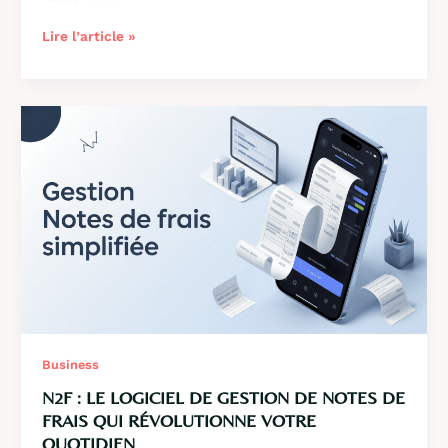
Ten’Up
Lire l’article »
:
la
plateforme
digitale
de
la
FFT
pour
tous
les
joueurs
de
tennis,
padel
et
Business
beach
tennis
N2F : LE LOGICIEL DE GESTION DE NOTES DE
FRAIS QUI RÉVOLUTIONNE VOTRE
QUOTIDIEN