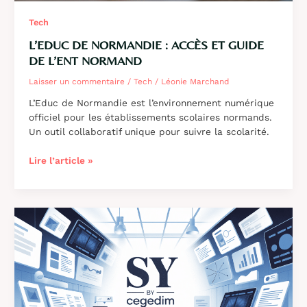
Tech
L’EDUC DE NORMANDIE : ACCÈS ET GUIDE
DE L’ENT NORMAND
Laisser un commentaire
/
Tech
/
Léonie Marchand
L’Educ de Normandie est l’environnement numérique
officiel pour les établissements scolaires normands.
Un outil collaboratif unique pour suivre la scolarité.
L’educ
Lire l’article »
de
Normandie
:
accès
et
guide
de
l’ENT
normand