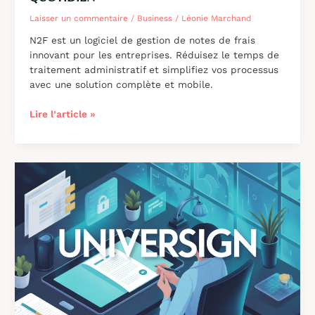
Laisser un commentaire
/
Business
/
Léonie Marchand
N2F est un logiciel de gestion de notes de frais
innovant pour les entreprises. Réduisez le temps de
traitement administratif et simplifiez vos processus
avec une solution complète et mobile.
N2F
Lire l’article »
:
le
logiciel
de
gestion
de
notes
de
frais
qui
révolutionne
votre
quotidien