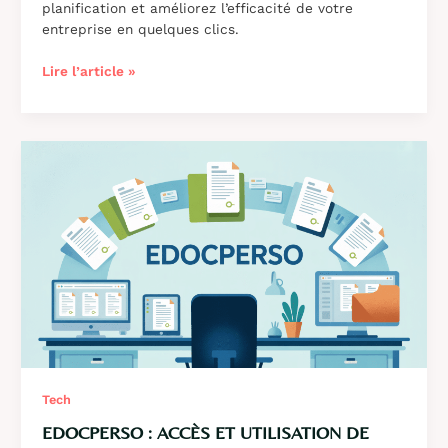
planification et améliorez l’efficacité de votre
entreprise en quelques clics.
Skello
Lire l’article »
:
solution
de
planification
et
gestion
RH
pour
optimiser
votre
entreprise
Tech
EDOCPERSO : ACCÈS ET UTILISATION DE