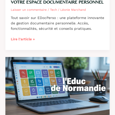
VOTRE ESPACE DOCUMENTAIRE PERSONNEL
Laisser un commentaire
/
Tech
/
Léonie Marchand
Tout savoir sur EDocPerso : une plateforme innovante
de gestion documentaire personnelle. Accès,
fonctionnalités, sécurité et conseils pratiques.
EDocPerso
Lire l’article »
:
accès
et
utilisation
de
votre
espace
documentaire
personnel