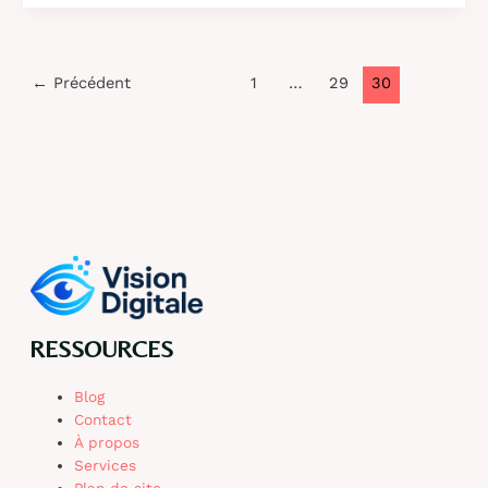
:
comment
accéder
et
←
Précédent
1
…
29
30
utiliser
votre
coffre-
fort
numérique
RH
RESSOURCES
Blog
Contact
À propos
Services