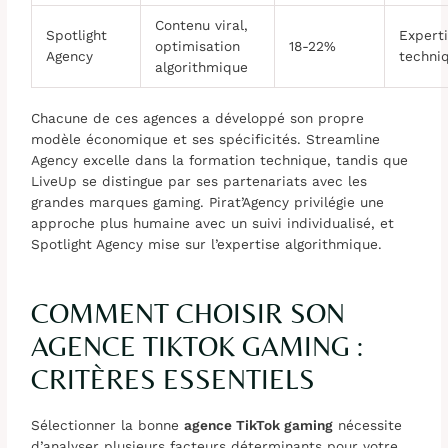
Contenu viral,
Spotlight
Expert
optimisation
18-22%
Agency
techni
algorithmique
Chacune de ces agences a développé son propre
modèle économique et ses spécificités. Streamline
Agency excelle dans la formation technique, tandis que
LiveUp se distingue par ses partenariats avec les
grandes marques gaming. Pirat’Agency privilégie une
approche plus humaine avec un suivi individualisé, et
Spotlight Agency mise sur l’expertise algorithmique.
COMMENT CHOISIR SON
AGENCE TIKTOK GAMING :
CRITÈRES ESSENTIELS
Sélectionner la bonne
agence TikTok gaming
nécessite
d’analyser plusieurs facteurs déterminants pour votre