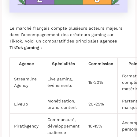
Le marché français compte plusieurs acteurs majeurs
dans l’accompagnement des créateurs gaming sur
TikTok. Voici un comparatif des principales
agences
TikTok gaming
:
Agence
Spécialités
Commission
Poin
Format
Streamline
Live gaming,
15-20%
complè
Agency
événements
matérie
Monétisation,
Partena
LiveUp
20-25%
brand content
marque
Communauté,
Accom
Pirat’Agency
développement
10-15%
person
audience