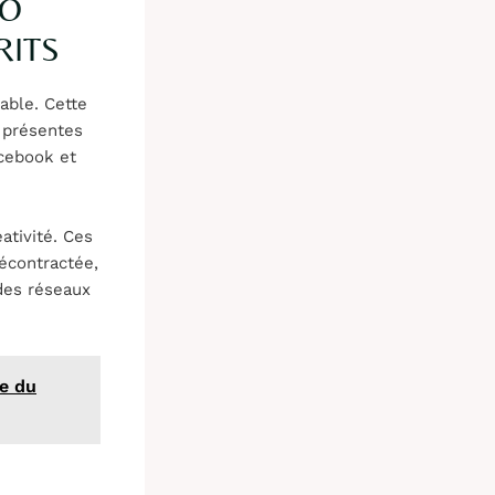
GO
RITS
able. Cette
 présentes
acebook et
ativité. Ces
décontractée,
des réseaux
re du