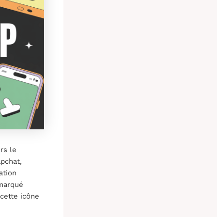
rs le
pchat,
ation
 marqué
cette icône