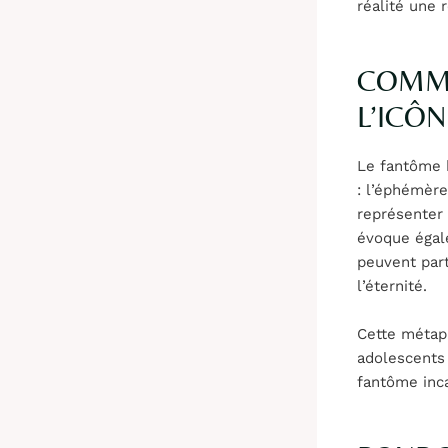
réalité une 
COMME
L’ICÔ
Le fantôme 
: l’éphémère
représenter
évoque égale
peuvent par
l’éternité.
Cette métaph
adolescents 
fantôme inc