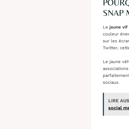
POURQ
SNAP 
Le
jaune vif
couleur éner
sur les écr
Twitter, cet
Le jaune véh
associations
parfaitemen
sociaux.
LIRE AUS
social m