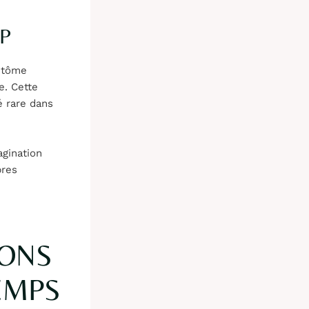
P
antôme
e. Cette
é rare dans
agination
pres
IONS
EMPS