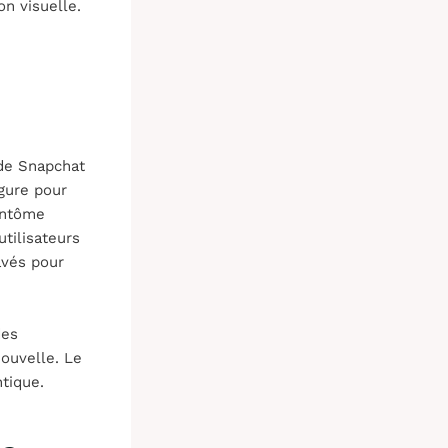
on visuelle.
de Snapchat
igure pour
antôme
tilisateurs
avés pour
des
nouvelle. Le
tique.