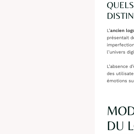
QUELS
DISTI
L’
ancien log
présentait d
imperfection
l’univers digi
L’absence d’
des utilisat
émotions sur
MODI
DU L