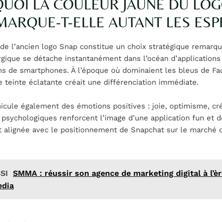
UOI LA COULEUR JAUNE DU LO
MARQUE-T-ELLE AUTANT LES ESP
de l’ancien logo Snap constitue un choix stratégique remarqu
gique se détache instantanément dans l’océan d’applications
ans de smartphones. À l’époque où dominaient les bleus de F
te teinte éclatante créait une différenciation immédiate.
icule également des émotions positives : joie, optimisme, cré
 psychologiques renforcent l’image d’une application fun et 
t alignée avec le positionnement de Snapchat sur le marché 
SI
SMMA : réussir son agence de marketing digital à l’è
edia