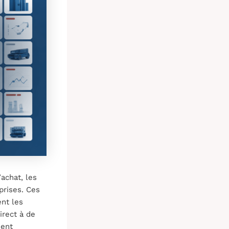
achat, les
prises. Ces
nt les
irect à de
ient