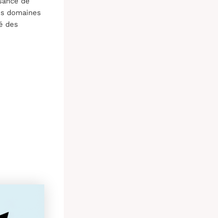
ssance de
Ces domaines
té des