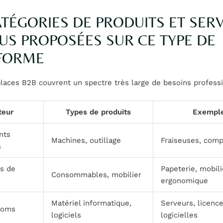
ATÉGORIES DE PRODUITS ET SER
LUS PROPOSÉES SUR CE TYPE DE
FORME
aces B2B couvrent un spectre très large de besoins professi
teur
Types de produits
Exempl
nts
Machines, outillage
Fraiseuses, com
s
es de
Papeterie, mobili
Consommables, mobilier
ergonomique
Matériel informatique,
Serveurs, licenc
écoms
logiciels
logicielles