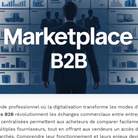
e professionnel où la digitalisation transforme les modes d’
es B2B
révolutionnent les échanges commerciaux entre entre
 centralisées permettent aux acheteurs de comparer facileme
ltiples fournisseurs, tout en offrant aux vendeurs un accès d
rchés. Comprendre leur fonctionnement et leurs enjeux dev