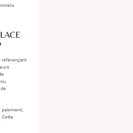
ionnels
LACE
?
n référençant
teurs
de
ou
 de
 paiement,
. Cette
.