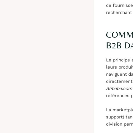
de fournisse
recherchant 
COMME
B2B D
Le principe 
leurs produi
naviguent d
directement
Alibaba.com
références p
La marketpl
support) tan
division per