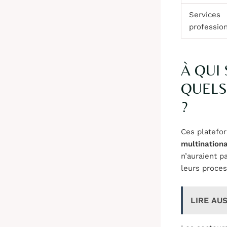
Services
professio
À QUI
QUELS
?
Ces platefo
multination
n’auraient p
leurs proces
LIRE AUS