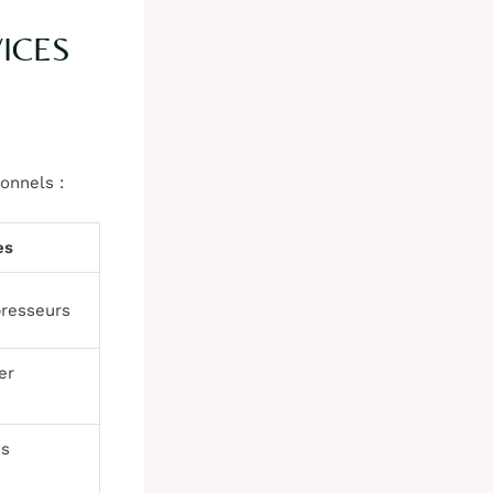
VICES
onnels :
es
presseurs
er
es