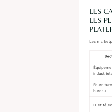
LES C
LES P
PLATE
Les marketpl
Sec
Équipeme
industriel
Fournitur
bureau
IT et tél