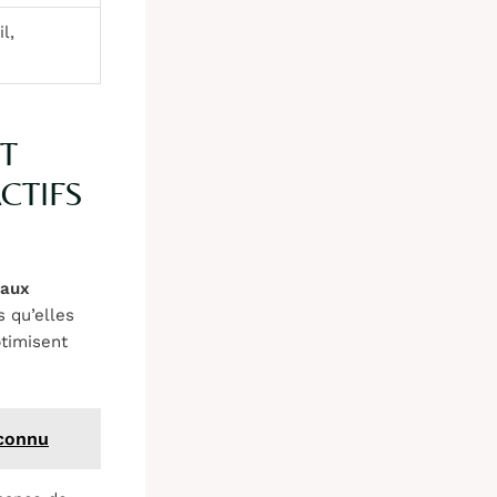
l,
ET
CTIFS
 aux
s qu’elles
ptimisent
 connu