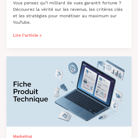
Vous pensez qu’1 milliard de vues garantit fortune ?
Découvrez la vérité sur les revenus, les critères clés
et les stratégies pour monétiser au maximum sur
YouTube.
1
Lire l’article »
milliard
de
vues
sur
YouTube
:
quel
prix,
quels
enjeux,
quels
mythes
Marketing