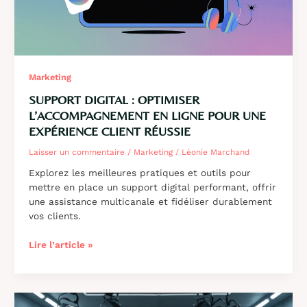
en
2024
Marketing
SUPPORT DIGITAL : OPTIMISER
L’ACCOMPAGNEMENT EN LIGNE POUR UNE
EXPÉRIENCE CLIENT RÉUSSIE
Laisser un commentaire
/
Marketing
/
Léonie Marchand
Explorez les meilleures pratiques et outils pour
mettre en place un support digital performant, offrir
une assistance multicanale et fidéliser durablement
vos clients.
Support
Lire l’article »
digital
:
optimiser
l’accompagnement