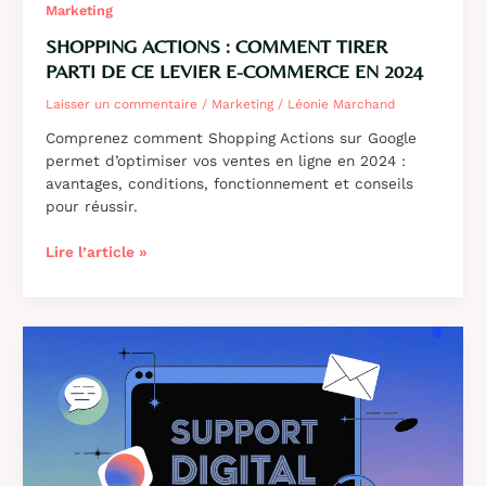
Marketing
SHOPPING ACTIONS : COMMENT TIRER
PARTI DE CE LEVIER E-COMMERCE EN 2024
Laisser un commentaire
/
Marketing
/
Léonie Marchand
Comprenez comment Shopping Actions sur Google
permet d’optimiser vos ventes en ligne en 2024 :
avantages, conditions, fonctionnement et conseils
pour réussir.
Shopping
Lire l’article »
actions
:
comment
tirer
parti
de
ce
levier
e-
commerce