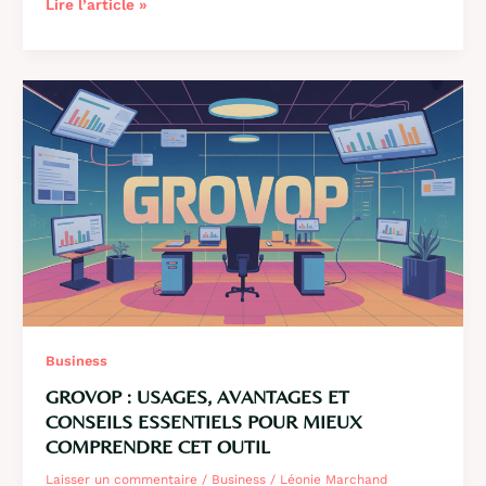
Comprendre
Lire l’article »
et
utiliser
l’ent
Sigma
:
application
et
enjeux
en
entreprise
Business
GROVOP : USAGES, AVANTAGES ET
CONSEILS ESSENTIELS POUR MIEUX
COMPRENDRE CET OUTIL
Laisser un commentaire
/
Business
/
Léonie Marchand