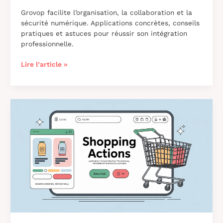
Grovop facilite l’organisation, la collaboration et la
sécurité numérique. Applications concrètes, conseils
pratiques et astuces pour réussir son intégration
professionnelle.
Grovop
Lire l’article »
:
usages,
avantages
et
conseils
essentiels
pour
mieux
comprendre
cet
outil