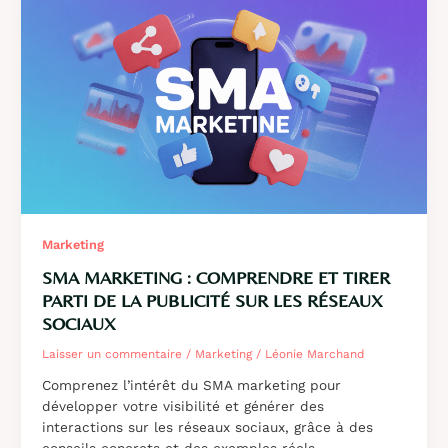
rejoindre
un
canal
Instagram
?
Les
raisons
et
solutions
Marketing
SMA MARKETING : COMPRENDRE ET TIRER
PARTI DE LA PUBLICITÉ SUR LES RÉSEAUX
SOCIAUX
Laisser un commentaire
/
Marketing
/
Léonie Marchand
Comprenez l’intérêt du SMA marketing pour
développer votre visibilité et générer des
interactions sur les réseaux sociaux, grâce à des