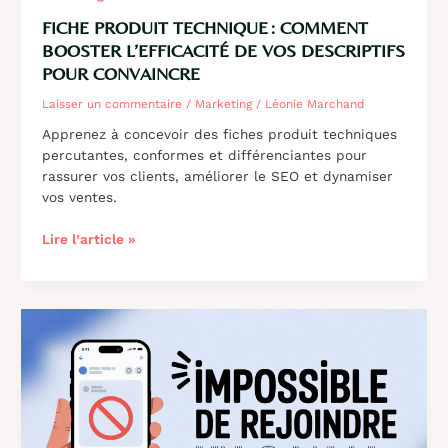
FICHE PRODUIT TECHNIQUE : COMMENT
BOOSTER L’EFFICACITÉ DE VOS DESCRIPTIFS
POUR CONVAINCRE
Laisser un commentaire
/
Marketing
/
Léonie Marchand
Apprenez à concevoir des fiches produit techniques
percutantes, conformes et différenciantes pour
rassurer vos clients, améliorer le SEO et dynamiser
vos ventes.
Fiche
Lire l’article »
produit
technique :
comment
booster
l’efficacité
de
vos
descriptifs
pour
convaincre