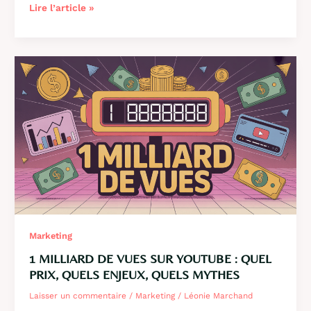
Sémantus
Lire l’article »
Clap
Solution
:
l’outil
clé
pour
transformer
l’analyse
vidéo
Marketing
1 MILLIARD DE VUES SUR YOUTUBE : QUEL
PRIX, QUELS ENJEUX, QUELS MYTHES
Laisser un commentaire
/
Marketing
/
Léonie Marchand