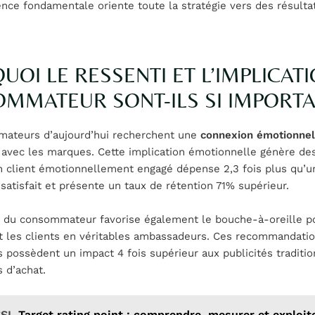
ence fondamentale oriente toute la stratégie vers des résulta
UOI LE RESSENTI ET L’IMPLICAT
MMATEUR SONT-ILS SI IMPORTA
ateurs d’aujourd’hui recherchent une
connexion émotionnel
avec les marques. Cette implication émotionnelle génère de
n client émotionnellement engagé dépense 2,3 fois plus qu’un
atisfait et présente un taux de rétention 71% supérieur.
n du consommateur favorise également le bouche-à-oreille pos
t les clients en véritables ambassadeurs. Ces recommandati
 possèdent un impact 4 fois supérieur aux publicités traditio
s d’achat.
SI
Target rating point : comprendre, mesurer et exploit