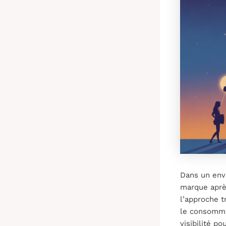
Dans un env
marque aprè
l’approche t
le consomma
visibilité p