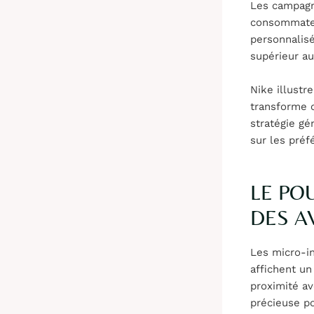
Les campagne
consommateu
personnalis
supérieur au
Nike illustr
transforme c
stratégie g
sur les préf
LE PO
DES A
Les micro-i
affichent u
proximité av
précieuse p