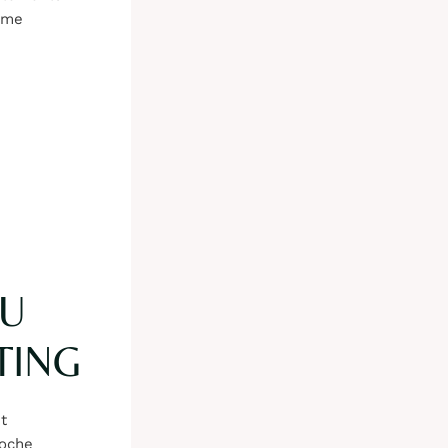
orme
DU
TING
t
roche