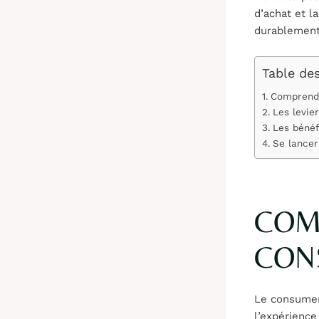
d’achat et l
durablement
Table de
Comprendr
Les levie
Les béné
Se lancer
COM
CON
Le consumer 
l’expérience