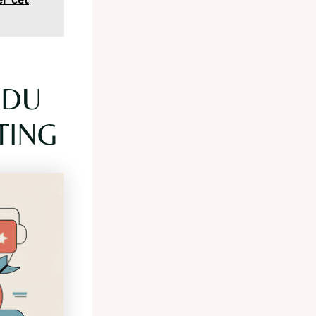
 DU
TING