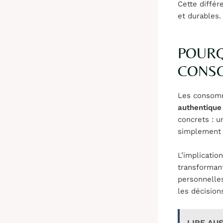
Cette différ
et durables.
POURQ
CONSO
Les consomm
authentique
concrets : u
simplement s
L’implicatio
transforman
personnelles
les décision
LIRE AUS