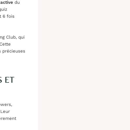
 active
du
quiz
 6 fois
ng Club, qui
 Cette
s précieuses
 ET
owers,
 Leur
ièrement