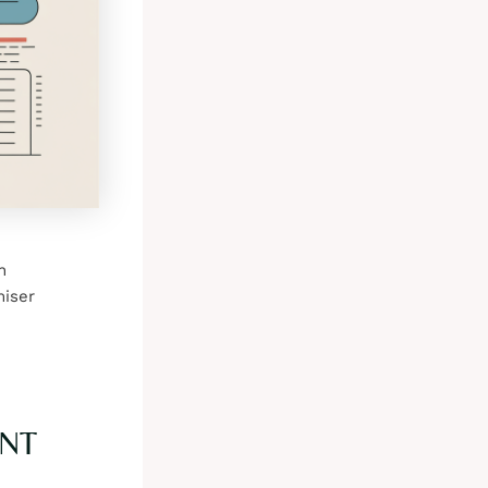
n
miser
ENT