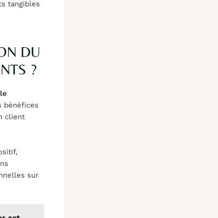
ts tangibles
ION DU
NTS ?
le
s bénéfices
 client
itif,
ons
nnelles sur
er cet