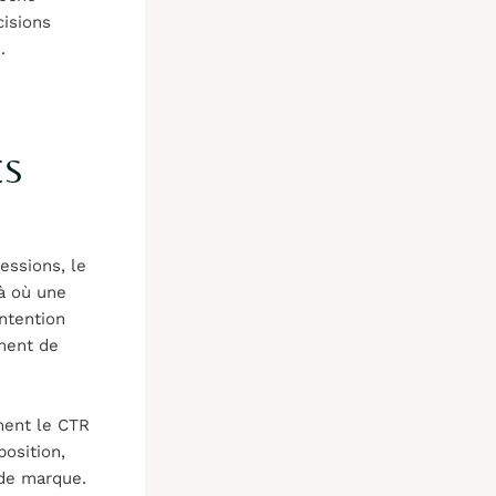
isions
.
ES
essions, le
Là où une
ntention
ment de
ement le CTR
osition,
 de marque.