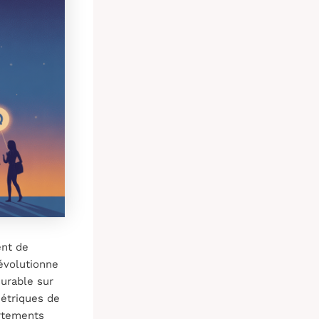
nt de
évolutionne
surable sur
étriques de
ortements