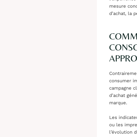
mesure conc
d’achat, la 
COMME
CONSO
APPRO
Contrairemen
consumer im
campagne cl
d’achat gén
marque.
Les indicate
ou les impre
l’évolution 