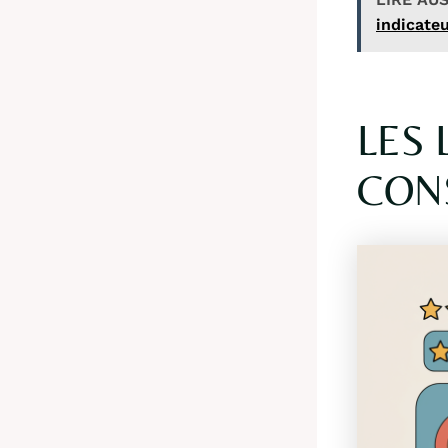
indicate
LES 
CON