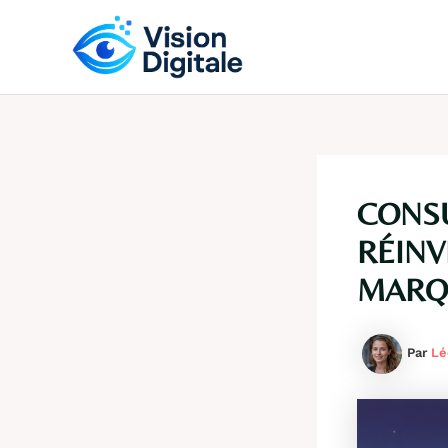
Aller
au
contenu
CONSU
RÉINV
MARQ
Par
Lé