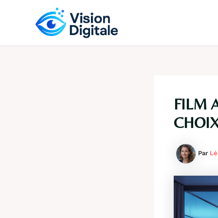
Aller
au
contenu
FILM 
CHOIX
Par
Lé