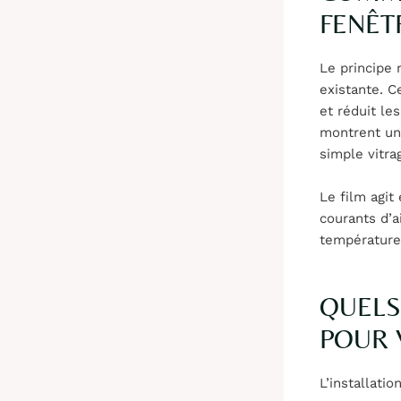
FENÊT
Le principe 
existante. C
et réduit le
montrent une
simple vitra
Le film agi
courants d’a
température 
QUELS
POUR 
L’installati