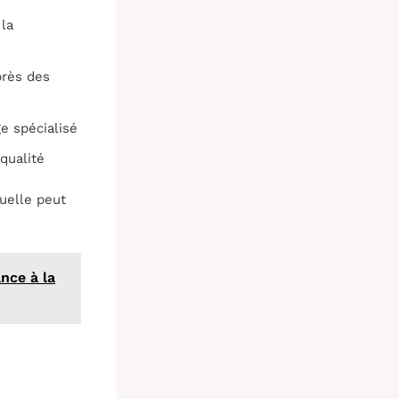
 la
près des
e spécialisé
qualité
uelle peut
nce à la