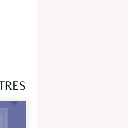
M
ÊTRES