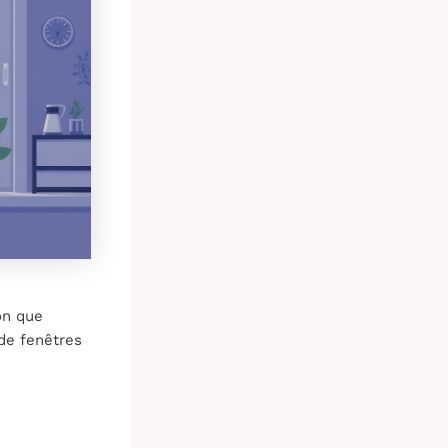
on que
de fenêtres