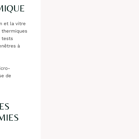
MIQUE
 et la vitre
s thermiques
 tests
enêtres à
icro-
se de
ES
MIES