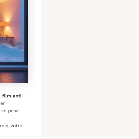
e
film anti
rer
e se pose
rmer votre