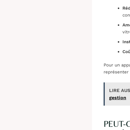
Réd
con
Amé
vit
Ins
Coû
Pour un app
représenter 
LIRE AUS
gestion
PEUT-