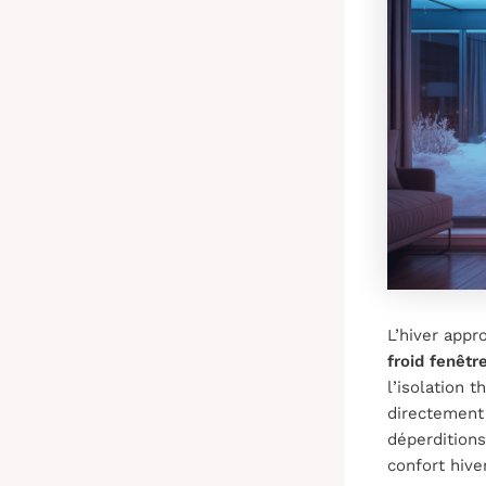
L’hiver appr
froid fenêtr
l’isolation 
directement 
déperdition
confort hive