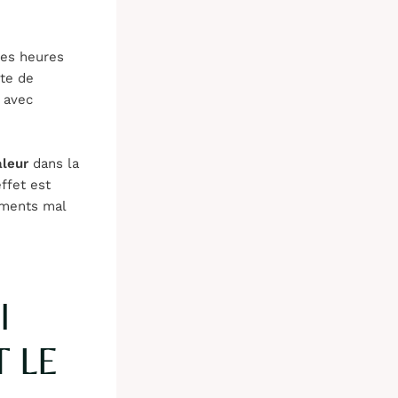
res heures
nte de
t avec
aleur
dans la
effet est
ements mal
I
T LE