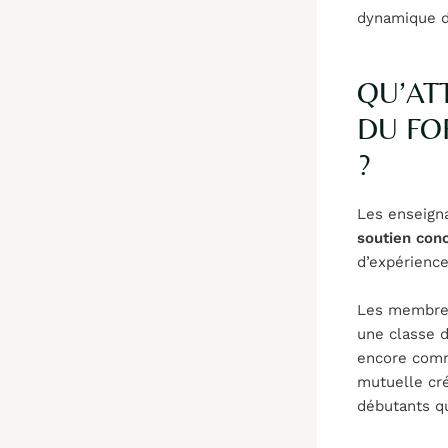
dynamique d
QU’AT
DU FO
?
Les enseign
soutien con
d’expérience
Les membres
une classe d
encore comme
mutuelle cré
débutants qu