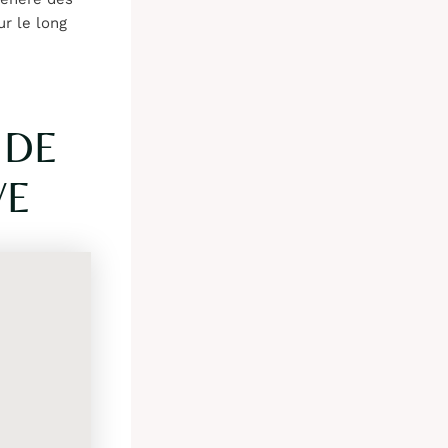
r le long
 DE
VE