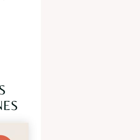
S
NES