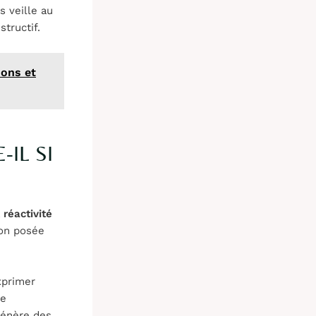
 veille au
tructif.
ions et
IL SI
a
réactivité
ion posée
xprimer
te
génère des