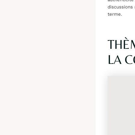
discussions 
terme.
THÈ
LA 