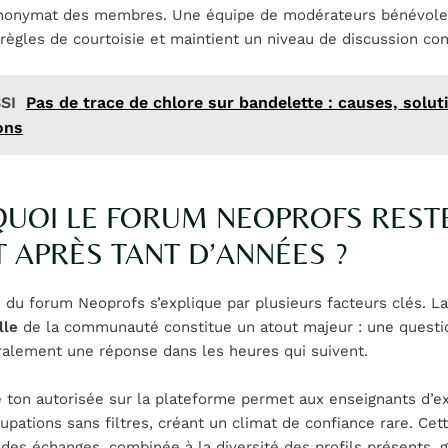
anonymat des membres. Une équipe de modérateurs bénévoles
règles de courtoisie et maintient un niveau de discussion cons
SI
Pas de trace de chlore sur bandelette : causes, solut
ons
UOI LE FORUM NEOPROFS RESTE-
T APRÈS TANT D’ANNÉES ?
 du forum Neoprofs s’explique par plusieurs facteurs clés. L
lle
de la communauté constitue un atout majeur : une quest
ralement une réponse dans les heures qui suivent.
e ton autorisée sur la plateforme permet aux enseignants d’e
upations sans filtres, créant un climat de confiance rare. Cet
 des échanges, combinée à la diversité des profils présents, 