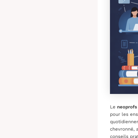
Le
neoprofs
pour les en
quotidiennem
chevronné, a
conseils pra