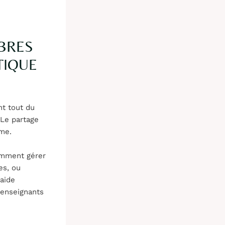
BRES
TIQUE
t tout du
 Le partage
rme.
omment gérer
es, ou
raide
 enseignants