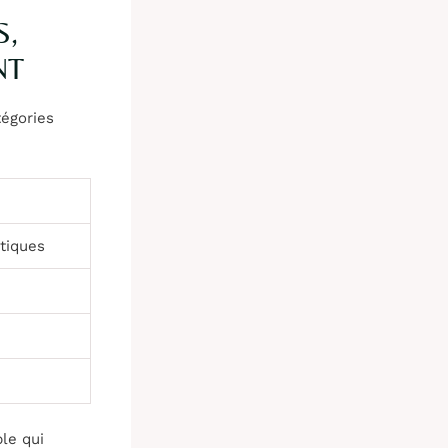
S,
NT
tégories
tiques
ple qui