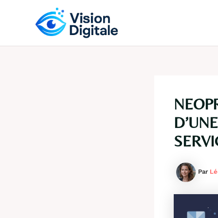
Aller
au
contenu
NEOPR
D’UNE
SERVI
Par
Lé