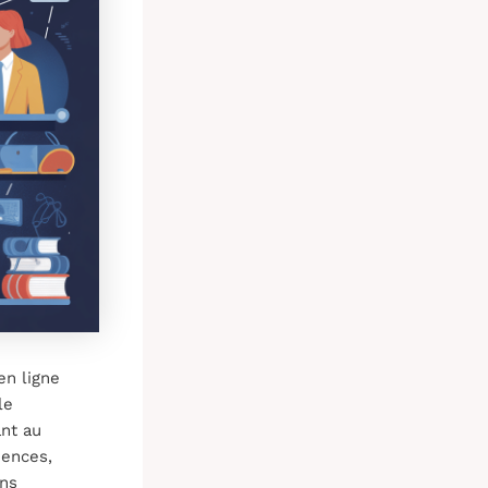
n ligne
le
ant au
iences,
ans