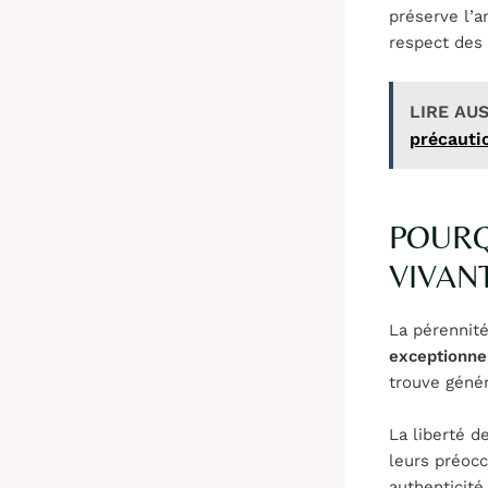
préserve l’
respect des 
LIRE AUS
précauti
POURQ
VIVAN
La pérennité
exceptionne
trouve géné
La liberté d
leurs préocc
authenticité