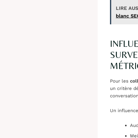
LIRE AUS
blanc SE
INFLU
SURVE
MÉTRI
Pour les
col
un critère d
conversation
Un influence
Aud
Mei