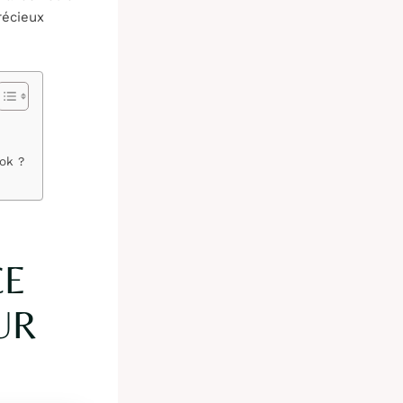
récieux
ok ?
CE
UR