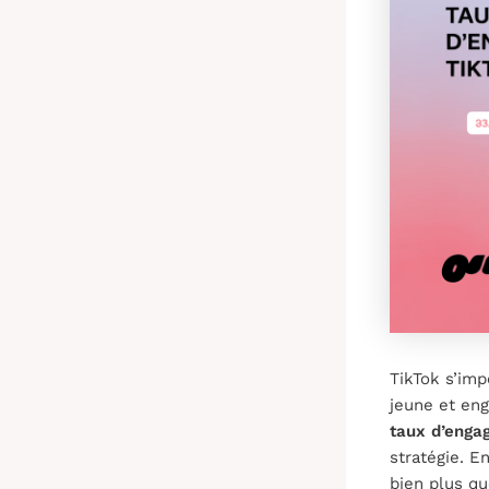
TikTok s’i
jeune et en
taux d’enga
stratégie. E
bien plus qu