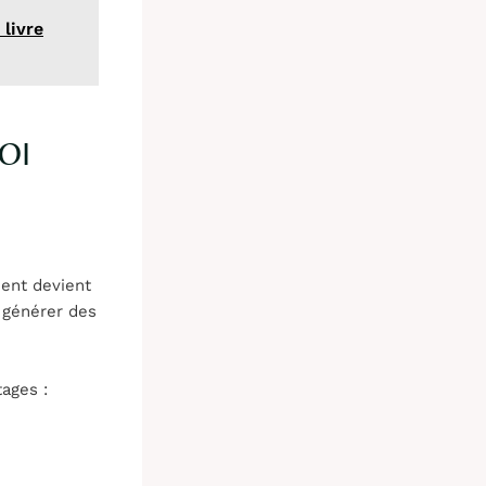
 livre
OI
ment devient
e générer des
ages :