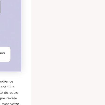
audience
ment ? Le
té de votre
que révèle
n avec votre