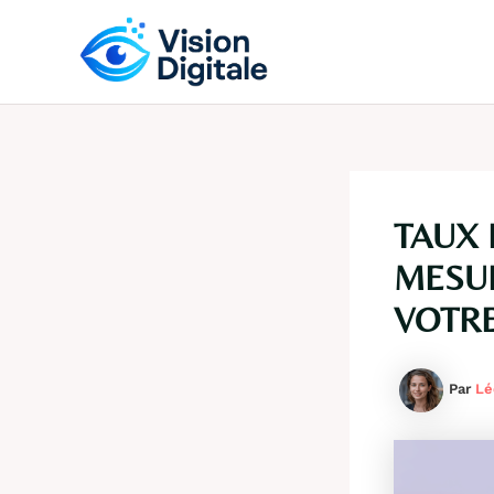
Aller
au
contenu
TAUX 
MESU
VOTR
Par
Lé