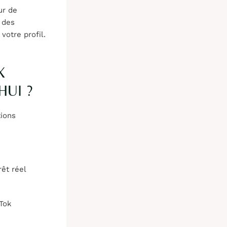
ur de
 des
votre profil.
X
UI ?
tions
êt réel
kTok