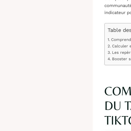
communauté.
indicateur p
Table de
Comprendr
Calculer 
Les repèr
Booster s
COM
DU 
TIK