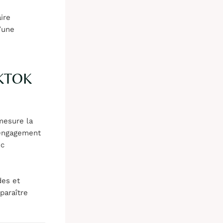
ire
’une
KTOK
esure la
’engagement
ec
des et
paraître